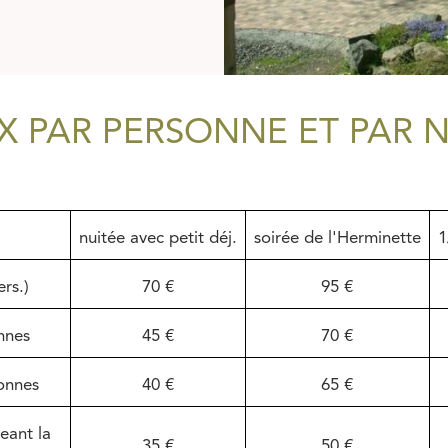
IX PAR PERSONNE ET PAR N
nuitée avec petit déj.
soirée de l'Herminette
1
rs.)
70 €
95 €
nnes
45 €
70 €
onnes
40 €
65 €
eant la
35 €
50 €