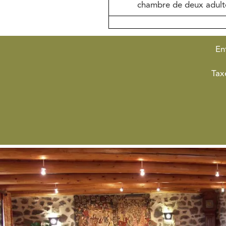
chambre de deux adult
En
Tax