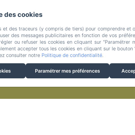
se des cookies
s et des traceurs (y compris de tiers) pour comprendre et 
fuser des messages publicitaires en fonction de vos préfére
régler ou refuser les cookies en cliquant sur "Paramétrer 
EN
FR
lement accepter tous les cookies en cliquant sur le bouton 
ez consulter notre
Politique de confidentialité
.
Créé par Amenitiz
okies
Paramétrer mes préférences
Accep
Conditions Générales de Vente