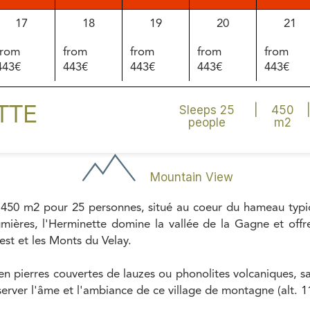
17
18
19
20
21
from
from
from
from
from
443€
443€
443€
443€
443€
24
25
26
27
28
Sleeps 25
|
450
TTE
people
m2
from
from
from
from
from
443€
443€
443€
443€
443€
31
1
2
3
4
Mountain View
from
from
from
from
from
 450 m2 pour 25 personnes, situé au coeur du hameau typi
443€
443€
443€
443€
443€
umières, l'Herminette domine la vallée de la Gagne et off
est et les Monts du Velay.
 en pierres couvertes de lauzes ou phonolites volcaniques, sa
erver l'âme et l'ambiance de ce village de montagne (alt. 