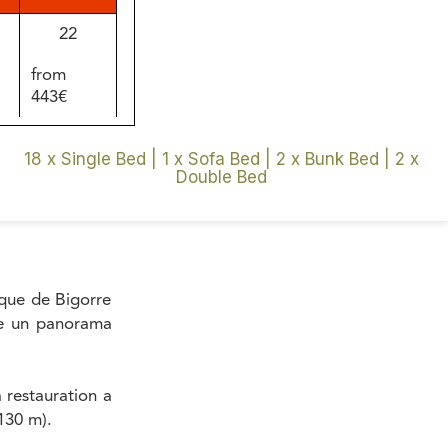
22
from
443€
29
|
18 x Single Bed
|
1 x Sofa Bed
|
2 x Bunk Bed
|
2 x
Double Bed
from
443€
5
from
que de Bigorre
443€
re un panorama
 restauration a
1130 m).