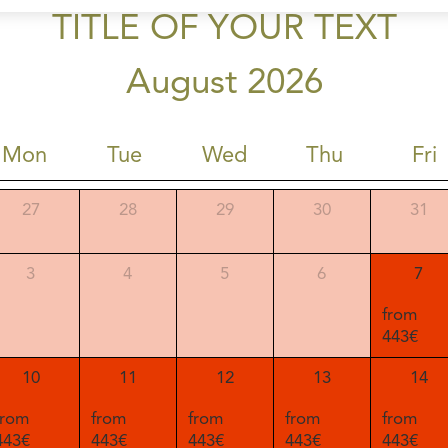
TITLE OF YOUR TEXT
August 2026
Mon
Tue
Wed
Thu
Fri
27
28
29
30
31
3
4
5
6
7
from
443€
10
11
12
13
14
from
from
from
from
from
443€
443€
443€
443€
443€