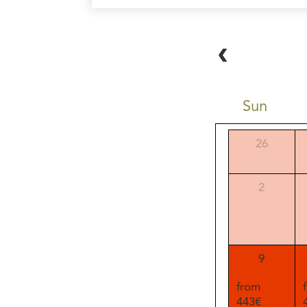
Sun
26
2
9
from
443€