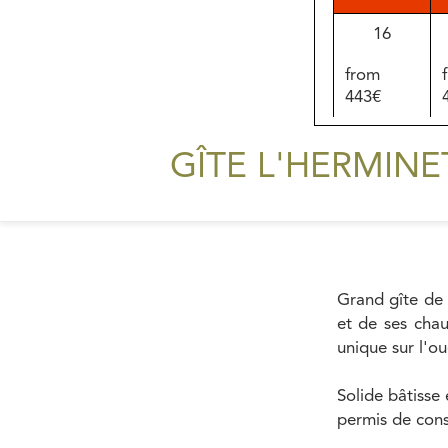
16
from
443€
23
GÎTE L'HERMINE
from
443€
30
from
Grand gîte de
443€
et de ses cha
unique sur l'ou
Solide bâtisse
permis de cons