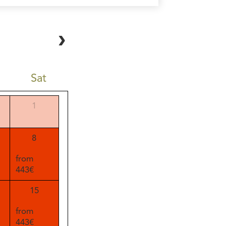
Sat
1
8
from
443€
15
from
443€